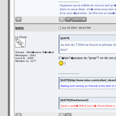
--------------------
- Supposez que je sollicite de vous en tant qu'
- Dans ce cas je dirais : d'o� venez-vous mon 
- Et je vous r�pondrais : de l'Est tout en esp�
botrix
Jun 20 2007, 08:43 PM
La Chose
QUOTE
au dos du T-Shirt se trouve la phrase ch
tous".
Groupe : Mod�rateur G�n�ral
Messages : 2641
C'�tait l'�poque du "gnap"? un de ces 
Inscrit le : 2005
Membre no. 1177
)
--------------------
QUOTE(http://www.totse.com/en/bad_ideas
Making and owning an H-bomb is the kind of ch
QUOTE(Shadowman2)
Gavin a quitt� GW le jour o� Chuck Norris a ann