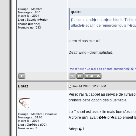
Groupe : Membre
QUOTE
Messages : 840
Inscrit le : 2004
j'ai command� et re�us hier le T shirt
Lieu : Savoie (r�gion
chamb�rienne)
attach� et afin de remercier toute l'�qu
Membre no. 533
idem et pas mieux!
Deathwing - client satisfait.
--------------------
"Me rendre? Je n'ai pas encore commenc� � m
Draaz
Jan 14 2006, 12:20 PM
Perso j'ai fait appel au service de livr
prendre cette option des plus fiable.
Le T-short est assez fin mais bon c'est nor
Groupe : Membre Honoraire
A croire qu'il avait �t� pr�alablement 
Messages : 3146
Inscrit le : 2004
Lieu : Qu�bec (QC)
Membre no. 3
Adopt� !