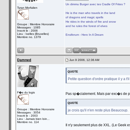
--------------------
Un dimmu Burger avec tes Cradle Of Frites ?
Tyran Morfalien
He is the man who travels in the land
of dragons and magic spells
He rides in the winds of fire and snow
Groupe : Membre Honoraire
and he rules the forest of elves
Messages : 1085
Inscrit le : 2006
Lieu : Ixelles (Bruxelles)
Ensiferum - Hero In A Dream
Membre no. 1379
Damned
Jun 9 2006, 12:36 AM
QUOTE
Petite question d'ordre pratique il y a t
F�e du logis
Pas sp�cialement. Mais par exc�s de pru
QUOTE
Groupe : Membre Honoraire
je crois qu'il n'en reste plus Beaucoup.
Messages : 3054
Inscrit le : 2003
Lieu : Jamais bien loin...
Membre no. 114
Il n'y seulement plus de XXL. (Le Geek 