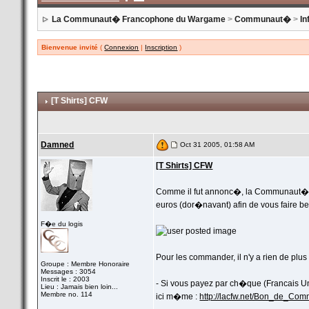
La Communaut� Francophone du Wargame
>
Communaut�
>
In
Bienvenue invité
(
Connexion
|
Inscription
)
[T Shirts] CFW
Damned
Oct 31 2005, 01:58 AM
[T Shirts] CFW
Comme il fut annonc�, la Communaut� a 
euros (dor�navant) afin de vous faire b
F�e du logis
Pour les commander, il n'y a rien de plus
Groupe : Membre Honoraire
Messages : 3054
Inscrit le : 2003
- Si vous payez par ch�que (Francais 
Lieu : Jamais bien loin...
Membre no. 114
ici m�me :
http://lacfw.net/Bon_de_Co