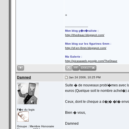
+
--------------------
Mon blog g�n�raliste :
http://thedraaz.blogspot.com/
Mon blog sur les figurines 6mm :
http://sf-en-6mm.blogspot.com/
Ma Galerie :
http://picasaweb.google.com/TheDraaz
Damned
Jan 24 2006, 10:25 PM
Suite � de nouveaux probl�mes avec la 
euros (Quelque soit le nombre achet�) a
Ceux, dont le cheque a d�j� �t� envoy
F�e du logis
Bien � vous,
Damned
Groupe : Membre Honoraire