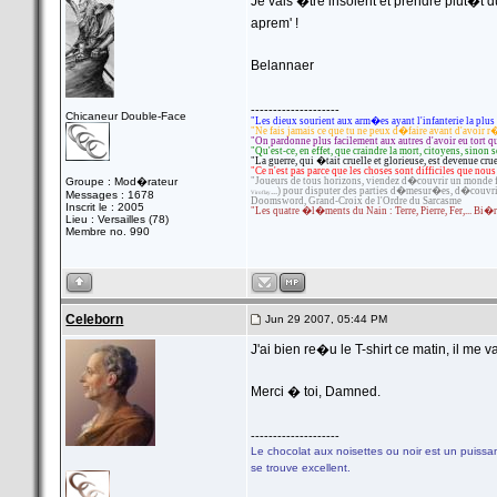
Je vais �tre insolent et prendre plut�t du 
aprem' !
Belannaer
--------------------
Chicaneur Double-Face
"Les dieux sourient aux arm�es ayant l'infanterie la plus
"Ne fais jamais ce que tu ne peux d�faire avant d'avoir r
"On pardonne plus facilement aux autres d'avoir eu tort 
"Qu'est-ce, en effet, que craindre la mort, citoyens, sinon
"La guerre, qui �tait cruelle et glorieuse, est devenue cr
"Ce n'est pas parce que les choses sont difficiles que nous
Groupe : Mod�rateur
"Joueurs de tous horizons, viendez d�couvrir un monde fr
...) pour disputer des parties d�mesur�es, d�couvri
Messages : 1678
Viroflay
Doomsword, Grand-Croix de l'Ordre du Sarcasme
Inscrit le : 2005
"Les quatre �l�ments du Nain : Terre, Pierre, Fer,... 
Lieu : Versailles (78)
Membre no. 990
Celeborn
Jun 29 2007, 05:44 PM
J'ai bien re�u le T-shirt ce matin, il me
Merci � toi, Damned.
--------------------
Le chocolat aux noisettes ou noir est un pui
se trouve excellent.