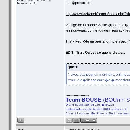
La r�ponse ici :
Membre no. 88
http://www.lacfw.net/forums/index.php?
Vestige de la bonne vieille �poque o� le
les nouveaux qui ne jouaient pas aux je
Triz' - Regr�te un peu la formule avec l
EDIT : Triz : Qu'est-ce que je disais...
QUOTE
N'ayez pas peur on mord pas, enfin pas
Avec la d�dicace cach�e � monsieur tr
--------------------
Team BOUSE
(BOUrrin S
Grand Bourrinator du Lion � Eozen
Embassadeur de la Team BOUSE dans le 3.3
Ennemi Personnel /Background Rackham. Immunit
Apr 7 2006, 01:45 PM