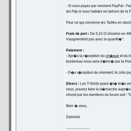
- Si vous payez par virement PayPal : Fa
les Fdp si vous habitez en dehors de la 
Pour ce qui concerne
les Tailles en stoc
Frais de port :
De 5,10 (Colissimo en 48h)
n'augmentent pas avec la quantit�".
Paiement :
- Apr�s la r�ception du
ch�que
et du b
bordereau nous sera d�livr� par la Poste
- D�s r�ception du virement, le colis p
Divers :
Les T-Shirts ayant �t� tir�s en 
vous, pouvez faire la d�marche aupr�s d
choisit par les membres du forum soit : "
Bien � vous,
Damned
--------------------