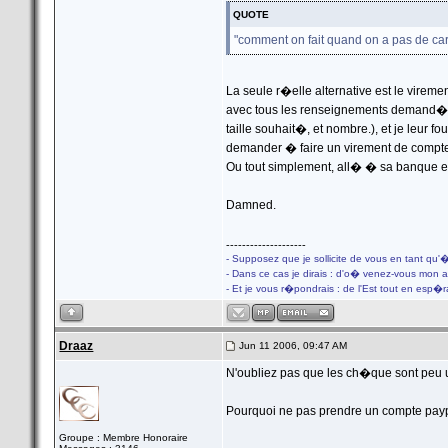
QUOTE
"comment on fait quand on a pas de c
La seule r�elle alternative est le vire
avec tous les renseignements demand�s
taille souhait�, et nombre.), et je leur
demander � faire un virement de compte
Ou tout simplement, all� � sa banque et 
Damned.
--------------------
- Supposez que je sollicite de vous en tant qu'
- Dans ce cas je dirais : d'o� venez-vous mon 
- Et je vous r�pondrais : de l'Est tout en esp�
Draaz
Jun 11 2006, 09:47 AM
N'oubliez pas que les ch�que sont peu 
Pourquoi ne pas prendre un compte pay
Groupe : Membre Honoraire