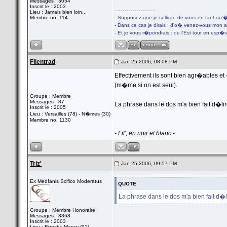
Messages : 3054
Inscrit le : 2003
--------------------
Lieu : Jamais bien loin...
Membre no. 114
- Supposez que je sollicite de vous en tant qu'
- Dans ce cas je dirais : d'o� venez-vous mon 
- Et je vous r�pondrais : de l'Est tout en esp�
Filentrad
Jan 25 2006, 08:08 PM
Effectivement ils sont bien agr�ables 
(m�me si on est seul).
Groupe : Membre
Messages : 87
La phrase dans le dos m'a bien fait d�lire
Inscrit le : 2005
Lieu : Versailles (78) - N�mes (30)
Membre no. 1130
- Fil', en noir et blanc -
Triz'
Jan 25 2006, 09:57 PM
Ex Medfanis Scifico Moderatus
QUOTE
La phrase dans le dos m'a bien fait d�li
Groupe : Membre Honoraire
Messages : 3868
Inscrit le : 2003
Lieu : Etrechy-Massy (91)