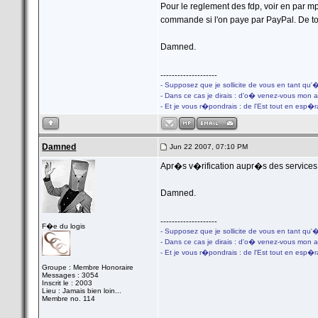
Pour le reglement des fdp, voir en par m
commande si l'on paye par PayPal. De tou
Damned.
--------------------
- Supposez que je sollicite de vous en tant qu'
- Dans ce cas je dirais : d'o� venez-vous mon 
- Et je vous r�pondrais : de l'Est tout en esp�
Damned
Jun 22 2007, 07:10 PM
Apr�s v�rification aupr�s des services P
Damned.
--------------------
F�e du logis
- Supposez que je sollicite de vous en tant qu'
- Dans ce cas je dirais : d'o� venez-vous mon 
- Et je vous r�pondrais : de l'Est tout en esp�
Groupe : Membre Honoraire
Messages : 3054
Inscrit le : 2003
Lieu : Jamais bien loin...
Membre no. 114