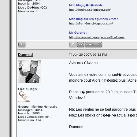
Messages : 3146
--------------------
Inscrit le : 2004
Mon blog g�n�raliste :
Lieu : Qu�bec (QC)
http://thedraaz.blogspot.com/
Membre no. 3
Mon blog sur les figurines 6mm :
http://sf-en-6mm.blogspot.com/
Ma Galerie :
http://picasaweb.google.com/TheDraaz
Damned
Jun 20 2007, 07:32 PM
Avis aux Cfwiens !
Vous aimez votre communaut� et vous d�si
moindre cout' Alors n'h�sitez plus : Ach
F�e du logis
Puisqu'� partir de ce 20 Juin, tous les T-
Viendez !
Groupe : Membre Honoraire
Nb: Les ventes ne se font parcontre plus
Messages : 3054
Inscrit le : 2003
Nb2: Les stocks ont �t� r�actualis�s d
Lieu : Jamais bien loin...
Membre no. 114
Damned.