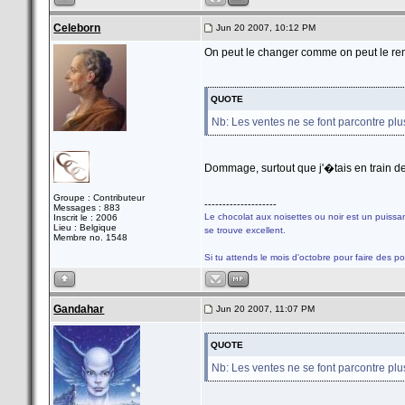
Celeborn
Jun 20 2007, 10:12 PM
On peut le changer comme on peut le r
QUOTE
Nb: Les ventes ne se font parcontre plu
Dommage, surtout que j'�tais en train de
Groupe : Contributeur
--------------------
Messages : 883
Le chocolat aux noisettes ou noir est un pui
Inscrit le : 2006
Lieu : Belgique
se trouve excellent.
Membre no. 1548
Si tu attends le mois d'octobre pour faire des po
Gandahar
Jun 20 2007, 11:07 PM
QUOTE
Nb: Les ventes ne se font parcontre plu