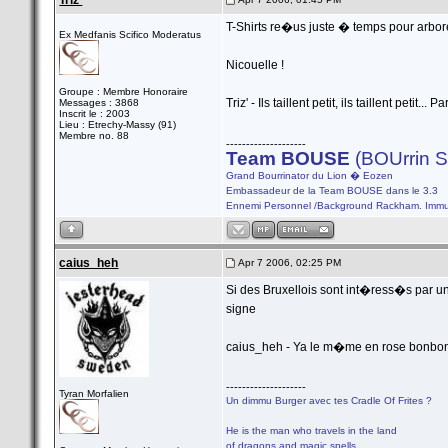
Triz'
T-Shirts re�us juste � temps pour arbore
Ex Medfanis Scifico Moderatus
Nicouelle !
Groupe : Membre Honoraire
Triz' - Ils taillent petit, ils taillent petit... P
Messages : 3868
Inscrit le : 2003
Lieu : Etrechy-Massy (91)
Membre no. 88
--------------------
Team BOUSE
(BOUrrin S
Grand Bourrinator du Lion � Eozen
Embassadeur de la Team BOUSE dans le 3.3
Ennemi Personnel /Background Rackham. Immunit
caius_heh
Apr 7 2006, 02:25 PM
Si des Bruxellois sont int�ress�s par une
signe
caius_heh - Ya le m�me en rose bonbo
--------------------
Tyran Morfalien
Un dimmu Burger avec tes Cradle Of Frites ?
He is the man who travels in the land
of dragons and magic spells