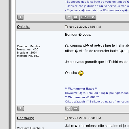
- Supposez que je sollicite de vous en tant qu'
- Dans ce cas je dirais : d'o� venez-vous mon 
- Et je vous r�pondrais : de l'Est tout en esp�
Onitsha
Nov 26 2005, 04:58 PM
Bonjour � vous,
j'ai command� et re�us hier le T shirt d
Groupe : Membre
Messages : 406
attach� et afin de remercier toute l'�qui
Inscrit le : 2004
Membre no. 651
Je peu vous garantir que le T-shirt est de 
Onitsha
--------------------
** Warhammer Battle **
Royaume Ogre. Tribu du " Tap� pour gra'v dans
** Warhammer 40.000 **
Orks . Waaagh ! " Bis'koto du nezard " en cours
Deathwing
Nov 27 2005, 02:36 PM
J'ai re�u les miens cette semaine et je p
Vacataire Grincheux