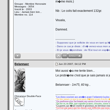
m�me mois.)
Groupe : Membre Honoraire
Messages : 3054
Inscrit le : 2003
Nb : Le colis fait exactement 132gr.
Lieu : Jamais bien loin...
Membre no. 114
Vouala,
Damned.
--------------------
- Supposez que je sollicite de vous en tant qu'
- Dans ce cas je dirais : d'o� venez-vous mon 
- Et je vous r�pondrais : de l'Est tout en esp�
Belannaer
Jun 23 2007, 04:12 PM
Moi aussi �a me tente bien...
Le probl�me c'est que je sais jamais si
Belannaer -
1m75, 60 kg...
--------------------
Chicaneur Double-Face
"Les dieux sourient aux arm�es ayant l'infanterie la plus
"Ne fais jamais ce que tu ne peux d�faire avant d'avoir r
"On pardonne plus facilement aux autres d'avoir eu tort 
"Qu'est-ce, en effet, que craindre la mort, citoyens, sinon
"La guerre, qui �tait cruelle et glorieuse, est devenue cr
"Ce n'est pas parce que les choses sont difficiles que nous