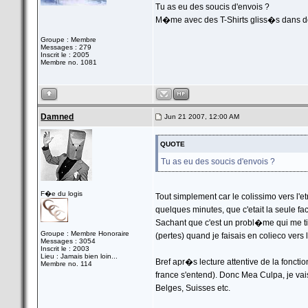
Tu as eu des soucis d'envois ?
M�me avec des T-Shirts gliss�s dans d
Groupe : Membre
Messages : 279
Inscrit le : 2005
Membre no. 1081
Damned
Jun 21 2007, 12:00 AM
QUOTE
Tu as eu des soucis d'envois ?
F�e du logis
Tout simplement car le colissimo vers l'
quelques minutes, que c'etait la seule f
Sachant que c'est un probl�me qui me ti
Groupe : Membre Honoraire
(pertes) quand je faisais en colieco vers 
Messages : 3054
Inscrit le : 2003
Lieu : Jamais bien loin...
Bref apr�s lecture attentive de la fonctio
Membre no. 114
france s'entend). Donc Mea Culpa, je vai
Belges, Suisses etc.