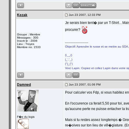
Kezak
Jun 23 2007, 12:33 PM
Je serais bien tent� par un T-Shirt... M
procurer?
Groupe : Membre
Messages : 300
Inscrit le : 2006
--------------------
Lieu : Troyes
Objectif: Aprendre le russe et se mettre au SDA.
Membre no. 1533
(\__/)
(_'.'_)
(")_(")
Voici Lapin. Copiez et collez Lapin dans votre s
Damned
Jun 23 2007, 01:06 PM
Pour calculer vos Fdp, si vous habitez en
En l'occurence ca ferait 5,50 pour toi, a
qu'aucune perte ne puisse entacher la tr
F�e du logis
Mais si tu restes assez longtemps � Gr
re�oives sur ton lieu de vill�giature. 