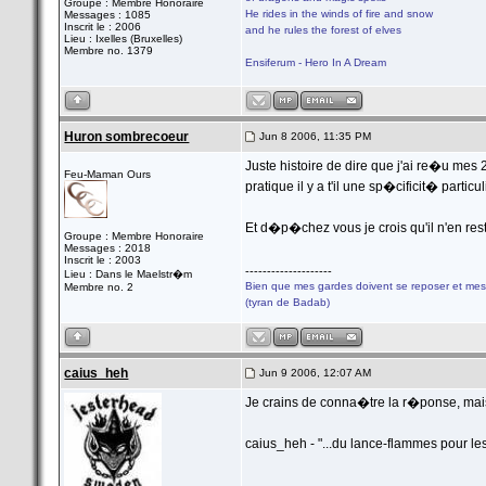
Groupe : Membre Honoraire
He rides in the winds of fire and snow
Messages : 1085
Inscrit le : 2006
and he rules the forest of elves
Lieu : Ixelles (Bruxelles)
Membre no. 1379
Ensiferum - Hero In A Dream
Huron sombrecoeur
Jun 8 2006, 11:35 PM
Juste histoire de dire que j'ai re�u mes 2
Feu-Maman Ours
pratique il y a t'il une sp�cificit� parti
Et d�p�chez vous je crois qu'il n'en re
Groupe : Membre Honoraire
Messages : 2018
Inscrit le : 2003
--------------------
Lieu : Dans le Maelstr�m
Bien que mes gardes doivent se reposer et mes 
Membre no. 2
(tyran de Badab)
caius_heh
Jun 9 2006, 12:07 AM
Je crains de conna�tre la r�ponse, ma
caius_heh - "...du lance-flammes pour le