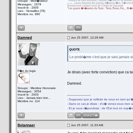
"Joueurs de tous horizons, viendez d�couvrir un monde fr
Groupe : Mod�rateur
...) pour disputer des parties d�mesur�es, d�couvri
Viroflay
Messages : 1678
Doomsword, Grand-Croix de l'Ordre du Sarcasme
Inscrit le : 2005
"Les quatre �l�ments du Nain : Terre, Pierre, Fer,... 
Lieu : Versailles (78)
Membre no. 990
Damned
Jun 25 2007, 12:26 AM
QUOTE
Le probl�me c'est que je sais jamais s
F�e du logis
Je dirais (avec forte conviction) que ca ta
Damned.
Groupe : Membre Honoraire
Messages : 3054
Inscrit le : 2003
--------------------
Lieu : Jamais bien loin...
- Supposez que je sollicite de vous en tant qu'
Membre no. 114
- Dans ce cas je dirais : d'o� venez-vous mon 
- Et je vous r�pondrais : de l'Est tout en esp�
Belannaer
Jun 25 2007, 11:33 AM